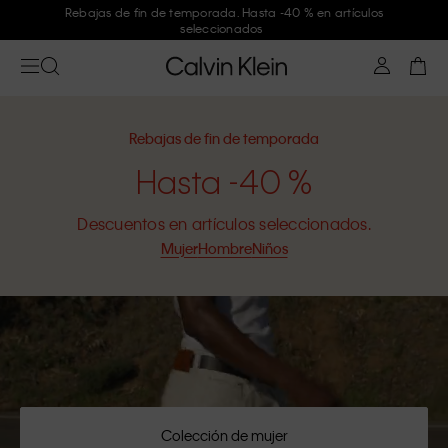
Únete a Calvin Klein y consigue un -10 %
Rebajas de fin de temporada
Hasta -40 %
Descuentos en artículos seleccionados.
Mujer
Hombre
Niños
Colección de mujer