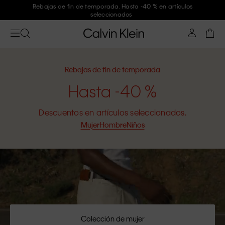
Únete a Calvin Klein y consigue un -10 %
Rebajas de fin de temporada
Hasta -40 %
Descuentos en artículos seleccionados.
Mujer
Hombre
Niños
Colección de mujer