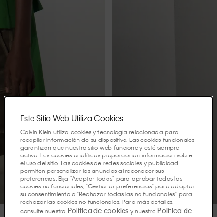
Este Sitio Web Utiliza Cookies
Calvin Klein utiliza cookies y tecnología relacionada para
recopilar información de su dispositivo. Las cookies funcionales
garantizan que nuestro sitio web funcione y esté siempre
activo. Las cookies analíticas proporcionan información sobre
el uso del sitio. Las cookies de redes sociales y publicidad
permiten personalizar los anuncios al reconocer sus
preferencias. Elija "Aceptar todas" para aprobar todas las
cookies no funcionales, "Gestionar preferencias" para adaptar
su consentimiento o "Rechazar todas las no funcionales" para
rechazar las cookies no funcionales. Para más detalles,
Política de cookies
Política de
consulte nuestra
y nuestra