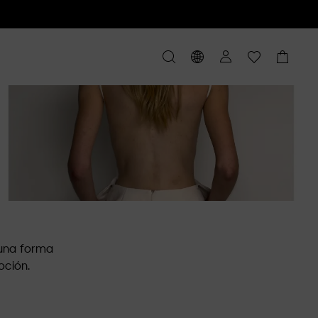
 una forma
oción.