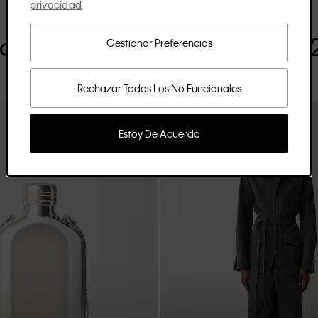
privacidad
.
omprar colección Spring 20
Gestionar Preferencias
Rechazar Todos Los No Funcionales
Estoy De Acuerdo