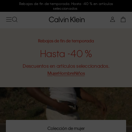
Únete a Calvin Klein y consigue un -10 %
Rebajas de fin de temporada
Hasta -40 %
Descuentos en artículos seleccionados.
Mujer
Hombre
Niños
Colección de mujer