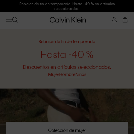
Únete a Calvin Klein y consigue un -10 %
Rebajas de fin de temporada
Hasta -40 %
Descuentos en artículos seleccionados.
Mujer
Hombre
Niños
Colección de mujer