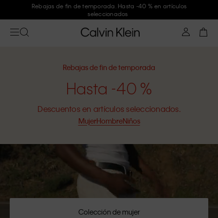
Únete a Calvin Klein y consigue un -10 %
Rebajas de fin de temporada
Hasta -40 %
Descuentos en artículos seleccionados.
Mujer
Hombre
Niños
Colección de mujer