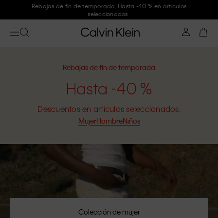
Únete a Calvin Klein y consigue un -10 %
Rebajas de fin de temporada
Hasta -40 %
Descuentos en artículos seleccionados.
Mujer
Hombre
Niños
Colección de mujer