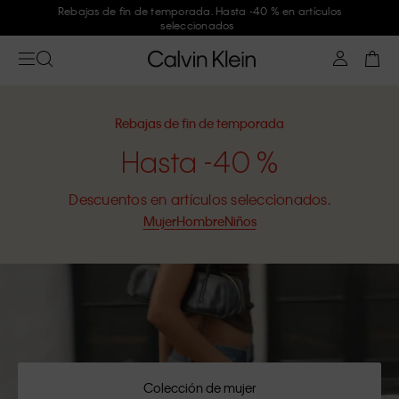
Únete a Calvin Klein y consigue un -10 %
Rebajas de fin de temporada
Hasta -40 %
Descuentos en artículos seleccionados.
Mujer
Hombre
Niños
Colección de mujer