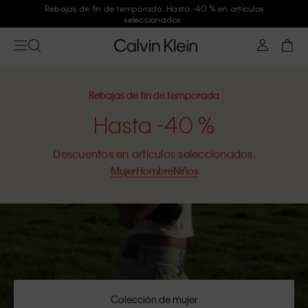
Únete a Calvin Klein y consigue un -10 %
Rebajas de fin de temporada
Hasta -40 %
Descuentos en artículos seleccionados.
Mujer
Hombre
Niños
Colección de mujer