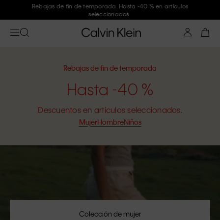
Únete a Calvin Klein y consigue un -10 %
Rebajas de fin de temporada
Hasta -40 %
Descuentos en artículos seleccionados.
Mujer
Hombre
Niños
Colección de mujer