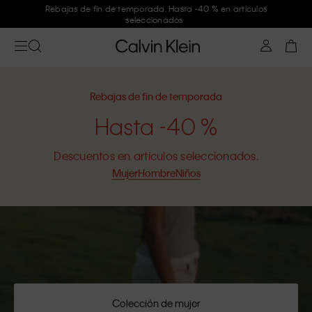
Únete a Calvin Klein y consigue un -10 %
Rebajas de fin de temporada
Hasta -40 %
Descuentos en artículos seleccionados.
Mujer
Hombre
Niños
Colección de mujer