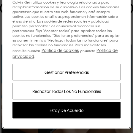
Los Destacado
Calvin Klein utiliza cookies y tecnología relacionada para
recopilar información de su dispositivo. Las cookies funcionales
garantizan que nuestro sitio web funcione y esté siempre
activo. Las cookies analíticas proporcionan información sobre
el uso del sitio. Las cookies de redes sociales y publicidad
Descubre las historias que dan vida a la temporada.
permiten personalizar los anuncios al reconocer sus
preferencias. Elija "Aceptar todas" para aprobar todas las
cookies no funcionales, "Gestionar preferencias" para adaptar
su consentimiento o "Rechazar todas las no funcionales" para
rechazar las cookies no funcionales. Para más detalles,
Política de cookies
Política de
consulte nuestra
y nuestra
privacidad
.
Gestionar Preferencias
Rechazar Todos Los No Funcionales
Estoy De Acuerdo