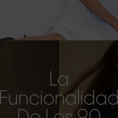
vidables.
er el sol.
La
Funcionalida
De Los 90