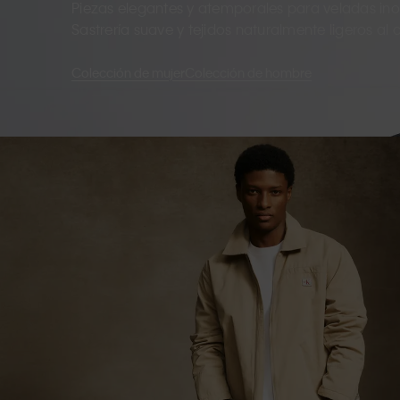
Piezas elegantes y atemporales para veladas inol
Sastrería suave y tejidos naturalmente ligeros al ca
Colección de mujer
Colección de hombre