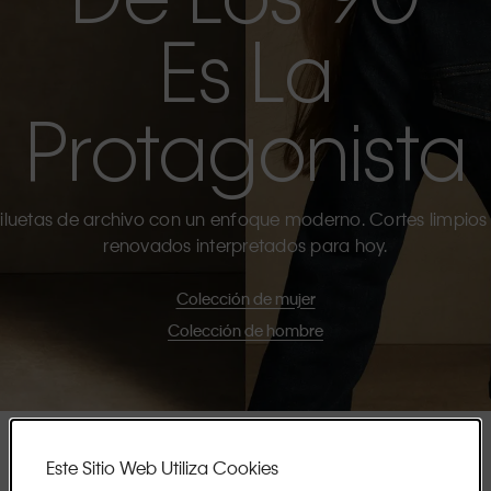
Es La
Protagonista
iluetas de archivo con un enfoque moderno. Cortes limpios
renovados interpretados para hoy.
Colección de mujer
Colección de hombre
Este Sitio Web Utiliza Cookies