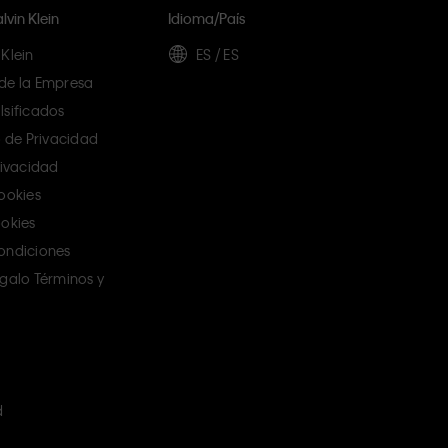
vin Klein
Idioma/país
Klein
ES / ES
de la Empresa
lsificados
de Privacidad
rivacidad
Cookies
ookies
ondiciones
egalo Términos y
d