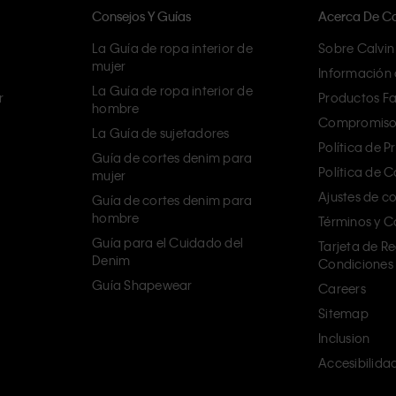
Consejos Y Guías
Acerca De Cal
La Guía de ropa interior de
Sobre Calvin 
mujer
Información 
La Guía de ropa interior de
r
Productos Fa
hombre
Compromiso 
La Guía de sujetadores
Política de P
Guía de cortes denim para
Política de 
mujer
Ajustes de c
Guía de cortes denim para
hombre
Términos y C
Guía para el Cuidado del
Tarjeta de R
Denim
Condiciones
Guía Shapewear
Careers
Sitemap
Inclusion
Accesibilida